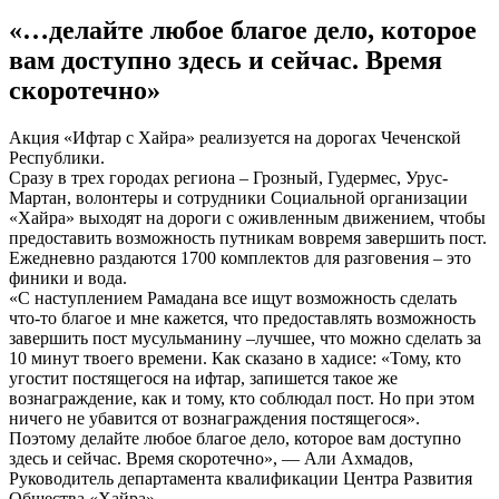
«…делайте любое благое дело, которое
вам доступно здесь и сейчас. Время
скоротечно»
Акция «Ифтар с Хайра» реализуется на дорогах Чеченской
Республики.
Сразу в трех городах региона – Грозный, Гудермес, Урус-
Мартан, волонтеры и сотрудники Социальной организации
«Хайра» выходят на дороги с оживленным движением, чтобы
предоставить возможность путникам вовремя завершить пост.
Ежедневно раздаются 1700 комплектов для разговения – это
финики и вода.
«С наступлением Рамадана все ищут возможность сделать
что-то благое и мне кажется, что предоставлять возможность
завершить пост мусульманину –лучшее, что можно сделать за
10 минут твоего времени. Как сказано в хадисе: «Тому, кто
угостит постящегося на ифтар, запишется такое же
вознаграждение, как и тому, кто соблюдал пост. Но при этом
ничего не убавится от вознаграждения постящегося».
Поэтому делайте любое благое дело, которое вам доступно
здесь и сейчас. Время скоротечно», — Али Ахмадов,
Руководитель департамента квалификации Центра Развития
Общества «Хайра».