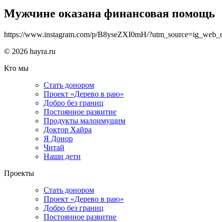
Мужчине оказана финансовая помощь
https://www.instagram.com/p/B8yseZXI0mH/?utm_source=ig_web_
© 2026 hayra.ru
Кто мы
Стать донором
Проект «Дерево в раю»
Добро без границ
Постоянное развитие
Продукты малоимущим
Доктор Хайра
Я Донор
Читай
Наши дети
Проекты
Стать донором
Проект «Дерево в раю»
Добро без границ
Постоянное развитие