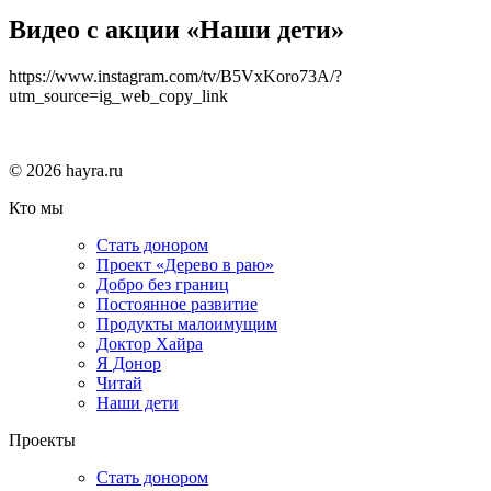
Видео с акции «Наши дети»
https://www.instagram.com/tv/B5VxKoro73A/?
utm_source=ig_web_copy_link
© 2026 hayra.ru
Кто мы
Стать донором
Проект «Дерево в раю»
Добро без границ
Постоянное развитие
Продукты малоимущим
Доктор Хайра
Я Донор
Читай
Наши дети
Проекты
Стать донором