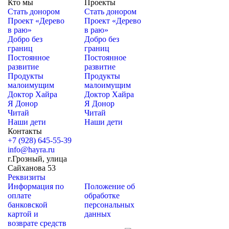
Кто мы
Проекты
Стать донором
Стать донором
Проект «Дерево
Проект «Дерево
в раю»
в раю»
Добро без
Добро без
границ
границ
Постоянное
Постоянное
развитие
развитие
Продукты
Продукты
малоимущим
малоимущим
Доктор Хайра
Доктор Хайра
Я Донор
Я Донор
Читай
Читай
Наши дети
Наши дети
Контакты
+7 (928) 645-55-39
info@hayra.ru
г.Грозный, улица
Сайханова 53
Реквизиты
Информация по
Положение об
оплате
обработке
банковской
персональных
картой и
данных
возврате средств