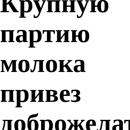
Крупную
партию
молока
привез
доброжела