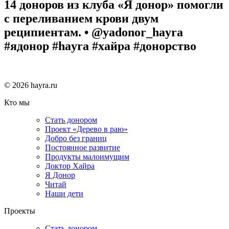
14 доноров из клуба «Я донор» помогли
с переливанием крови двум
реципиентам. • @yadonor_hayra
#ядонор #hayra #хайра #донорство
© 2026 hayra.ru
Кто мы
Стать донором
Проект «Дерево в раю»
Добро без границ
Постоянное развитие
Продукты малоимущим
Доктор Хайра
Я Донор
Читай
Наши дети
Проекты
Стать донором