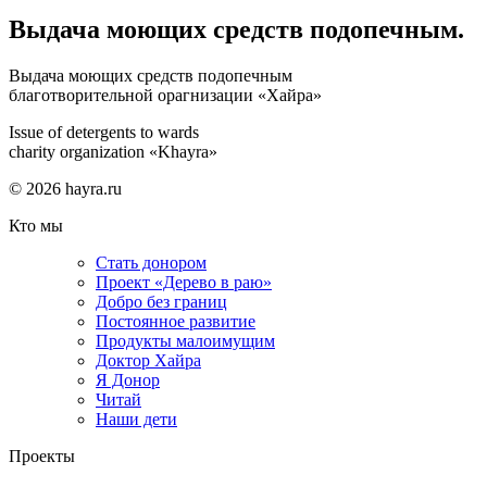
Выдача моющих средств подопечным.
Выдача моющих средств подопечным
благотворительной орагнизации «Хайра»
Issue of detergents to wards
charity organization «Khayra»
© 2026 hayra.ru
Кто мы
Стать донором
Проект «Дерево в раю»
Добро без границ
Постоянное развитие
Продукты малоимущим
Доктор Хайра
Я Донор
Читай
Наши дети
Проекты