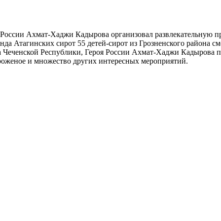
России Ахмат-Хаджи Кадырова организовал развлекательную пр
да Атагинских сирот 55 детей-сирот из Грозненского района смо
Чеченской Республики, Героя России Ахмат-Хаджи Кадырова пр
ороженое и множество других интересных мероприятий.