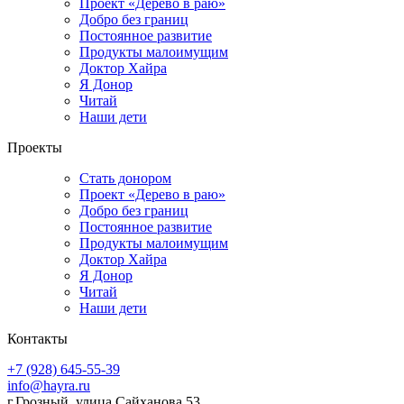
Проект «Дерево в раю»
Добро без границ
Постоянное развитие
Продукты малоимущим
Доктор Хайра
Я Донор
Читай
Наши дети
Проекты
Стать донором
Проект «Дерево в раю»
Добро без границ
Постоянное развитие
Продукты малоимущим
Доктор Хайра
Я Донор
Читай
Наши дети
Контакты
+7 (928) 645-55-39
info@hayra.ru
г.Грозный, улица Сайханова 53