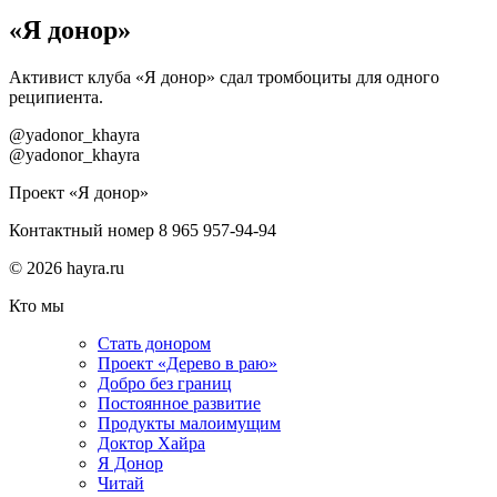
«Я донор»
Активист клуба «Я донор» сдал тромбоциты для одного
реципиента.
@yadonor_khayra
@yadonor_khayra
Проект «Я донор»
Контактный номер 8 965 957-94-94
© 2026 hayra.ru
Кто мы
Стать донором
Проект «Дерево в раю»
Добро без границ
Постоянное развитие
Продукты малоимущим
Доктор Хайра
Я Донор
Читай