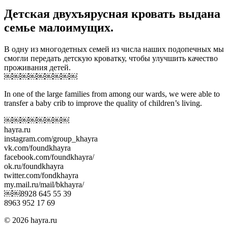
Детская двухъярусная кровать выдана
семье малоимущих.
В одну из многодетных семей из числа наших подопечных мы
смогли передать детскую кроватку, чтобы улучшить качество
проживания детей.
￼￼￼￼￼￼￼￼￼
In one of the large families from among our wards, we were able to
transfer a baby crib to improve the quality of children’s living.
￼￼￼￼￼￼￼￼
hayra.ru
instagram.com/group_khayra
vk.com/foundkhayra
facebook.com/foundkhayra/
ok.ru/foundkhayra
twitter.com/fondkhayra
my.mail.ru/mail/bkhayra/
￼￼8928 645 55 39
8963 952 17 69
© 2026 hayra.ru