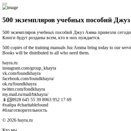
500 экземпляров учебных пособий Джу
500 экземпляров учебных пособий Джуз Амма привезли сегодн
Книги будут розданы всем, кто в них нуждается.
500 copies of the training manuals Juz Amma bring today to our servi
Books will be distributed to all who need them.
hayra.ru
instagram.com/group_khayra
vk.com/foundkhayra
facebook.com/foundkhayra/
ok.ru/foundkhayra
twitter.com/fondkhayra
my.mail.ru/mail/bkhayra/
📱📨8928 645 55 39 8963 952 17 69
#хайра #charitablefound
#благотворительность
© 2026 hayra.ru
Кто мы