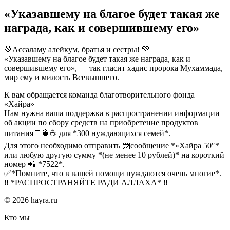
«Указавшему на благое будет такая же
награда, как и совершившему его»
💚Ассаламу алейкум, братья и сестры! 💚
«Указавшему на благое будет такая же награда, как и
совершившему его», — так гласит хадис пророка Мухаммада,
мир ему и милость Всевышнего.
К вам обращается команда благотворительного фонда
«Хайра»
Нам нужна ваша поддержка в распространении информации
об акции по сбору средств на приобретение продуктов
питания🍞🍵☕ для *300 нуждающихся семей*.
Для этого необходимо отправить 📨сообщение *»Хайра 50″*
или любую другую сумму *(не менее 10 рублей)* на короткий
номер 📲 *7522*.
✅*Помните, что в вашей помощи нуждаются очень многие*.
‼ *РАСПРОСТРАНЯЙТЕ РАДИ АЛЛАХА* ‼
© 2026 hayra.ru
Кто мы