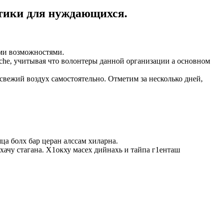
утики для нуждающихся.
ыми возможностями.
he, учитывая что волонтеры данной организации а основном
свежий воздух самостоятельно. Отметим за несколько дней,
ца болх бар церан алссам хиларна.
хачу стагана. Х1окху масех дийнахь и тайпа г1енташ