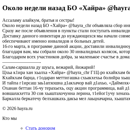
Около недели назад БО «Хайра» @hayra
Ассаламу алайкум, братья и сестры!
Около недели назад БО «Хайра» @hayra_chr объявляла сбор и
Сразу же после объявления в пункты стали поступать инвали
Доставку данного инвентаря до нуждающихся мы начали совме
обеспечивают именно инвалидов и больных детей.
16-го марта, в программе данной акции, доставили инвалидню
благодаря вам, мы собрали около 30 инвалидных колясок, кот
Благодарим всех участников добра, за маленькое счастье в до
————————-
Салам-саршалла ду шуьга, вежарий, йижарий!
Цхьа к1ира хан хьалха «Хайра» @hayra_chr Г1Ц-ро кхайкхам би
Кхайкхам барца, г1одаран меттигашка схьакхехьа болийра хьаш
И тайпа г1ирсаш заь1апхошна д1акхачор вай д1ахьо, «Даймохк
Оханан беттан 16-чу терахьехь, оцу акцин программица, вай д
вовшахкхетта 30 сов хьаштахочунна лерина, т1ейог1учу хенахь 
Баркалла беркатечу белхашкахь дакъа мел лаьцначарна, хьашта
© 2026 hayra.ru
Кто мы
Стать донором