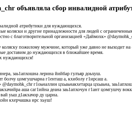
_chr объявляла сбор инвалидной атриб
нвалидной атрибутики для нуждающихся.
дные коляски и другие принадлежности для людей с ограниченн
стно с благотворительной организацией «Даймохк» @daymohk_c
у коляску пожилому мужчине, который уже давно не выходит на 
орые доставим до нуждающихся в ближайшее время.
мах нуждающихся!
нера, заь1апхошна лерина йийбар гулъяр доьхуш.
т болчу цомгушчарна г1енташ а, кхиболу г1ирсаш а.
» @daymohk_chr г1оьналлин цхьаьнакхетарца цхьаьна, заь1апхош
1акхачийра аша саг1ийна деана заь1апхочун г1ант цомгушчу вокк
вай уьш д1акхачор ду царна.
хойн кхерчашка ирс хьуш!