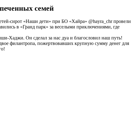
спеченных семей
детей-сирот «Наши дети» при БО «Хайра» @hayra_chr провели
авились в «Гранд парк» за веселыми приключениями, где
иши-Хаджи. Он сделал за нас дуа и благословил наш путь!
е двое филантропа, пожертвовавших крупную сумму денег для
го!