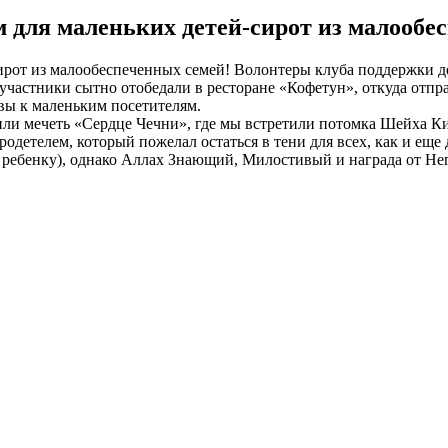
м для маленьких детей-сирот из малообе
сирот из малообеспеченных семей! Волонтеры клуба поддержки 
 участники сытно отобедали в ресторане «Кофетун», откуда отпр
вы к маленьким посетителям.
тили мечеть «Сердце Чечни», где мы встретили потомка Шейха К
одетелем, который пожелал остаться в тени для всех, как и ещ
у ребенку), однако Аллах Знающий, Милостивый и награда от Не