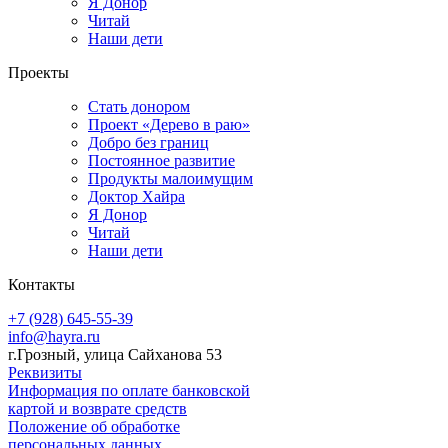
Я Донор
Читай
Наши дети
Проекты
Стать донором
Проект «Дерево в раю»
Добро без границ
Постоянное развитие
Продукты малоимущим
Доктор Хайра
Я Донор
Читай
Наши дети
Контакты
+7 (928) 645-55-39
info@hayra.ru
г.Грозный, улица Сайханова 53
Реквизиты
Информация по оплате банковской
картой и возврате средств
Положение об обработке
персональных данных