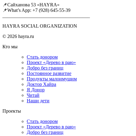
📌Сайханова 53 «HAYRA»
📌What’s App: +7 (928) 645-55-39
____________________________________
HAYRA SOCIAL ORGANIZATION
© 2026 hayra.ru
Кто мы
Стать донором
Проект «Дерево в раю»
Добро без границ
Постоянное развитие
Продукты малоимущим
Доктор Хайра
Я Донор
Читай
Наши дети
Проекты
Стать донором
Проект «Дерево в раю»
Добро без границ