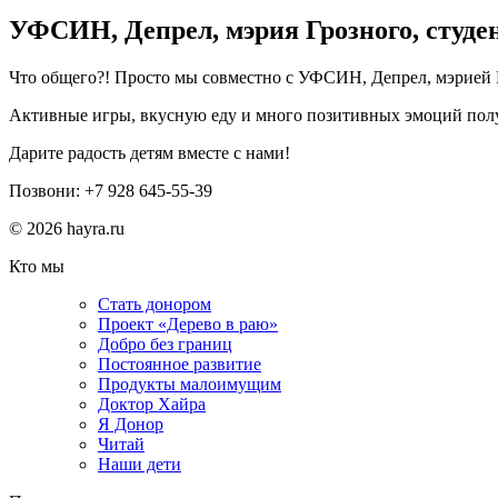
УФСИН, Депрел, мэрия Грозного, студ
Что общего?! Просто мы совместно с УФСИН, Депрел, мэрией Г
Активные игры, вкусную еду и много позитивных эмоций полу
Дарите радость детям вместе с нами!
Позвони: +7 928 645-55-39
© 2026 hayra.ru
Кто мы
Стать донором
Проект «Дерево в раю»
Добро без границ
Постоянное развитие
Продукты малоимущим
Доктор Хайра
Я Донор
Читай
Наши дети