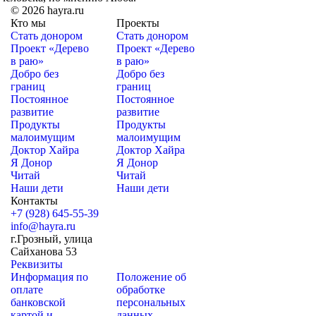
© 2026 hayra.ru
Кто мы
Проекты
Стать донором
Стать донором
Проект «Дерево
Проект «Дерево
в раю»
в раю»
Добро без
Добро без
границ
границ
Постоянное
Постоянное
развитие
развитие
Продукты
Продукты
малоимущим
малоимущим
Доктор Хайра
Доктор Хайра
Я Донор
Я Донор
Читай
Читай
Наши дети
Наши дети
Контакты
+7 (928) 645-55-39
info@hayra.ru
г.Грозный, улица
Сайханова 53
Реквизиты
Информация по
Положение об
оплате
обработке
банковской
персональных
картой и
данных