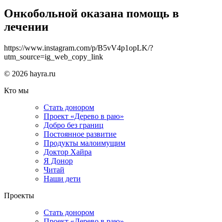
Онкобольной оказана помощь в
лечении
https://www.instagram.com/p/B5vV4p1opLK/?
utm_source=ig_web_copy_link
© 2026 hayra.ru
Кто мы
Стать донором
Проект «Дерево в раю»
Добро без границ
Постоянное развитие
Продукты малоимущим
Доктор Хайра
Я Донор
Читай
Наши дети
Проекты
Стать донором
Проект «Дерево в раю»