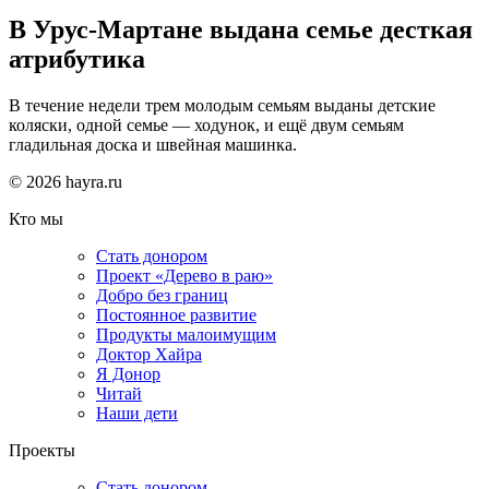
В Урус-Мартане выдана семье десткая
атрибутика
В течение недели трем молодым семьям выданы детские
коляски, одной семье — ходунок, и ещё двум семьям
гладильная доска и швейная машинка.
© 2026 hayra.ru
Кто мы
Стать донором
Проект «Дерево в раю»
Добро без границ
Постоянное развитие
Продукты малоимущим
Доктор Хайра
Я Донор
Читай
Наши дети
Проекты
Стать донором