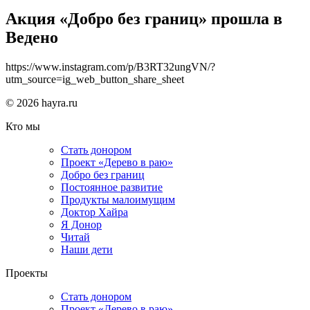
Акция «Добро без границ» прошла в
Ведено
https://www.instagram.com/p/B3RT32ungVN/?
utm_source=ig_web_button_share_sheet
© 2026 hayra.ru
Кто мы
Стать донором
Проект «Дерево в раю»
Добро без границ
Постоянное развитие
Продукты малоимущим
Доктор Хайра
Я Донор
Читай
Наши дети
Проекты
Стать донором
Проект «Дерево в раю»