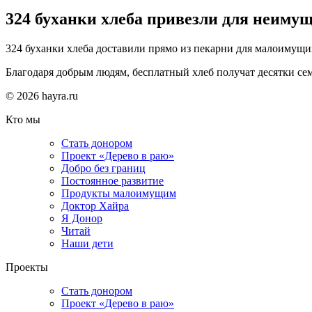
324 буханки хлеба привезли для неимущ
324 буханки хлеба доставили прямо из пекарни для малоимущи
Благодаря добрым людям, бесплатный хлеб получат десятки се
© 2026 hayra.ru
Кто мы
Стать донором
Проект «Дерево в раю»
Добро без границ
Постоянное развитие
Продукты малоимущим
Доктор Хайра
Я Донор
Читай
Наши дети
Проекты
Стать донором
Проект «Дерево в раю»