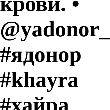
крови. •
@yadonor_
#ядонор
#khayra
#хайра