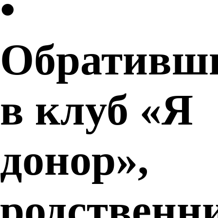
•
Обративш
в клуб «Я
донор»,
родственн