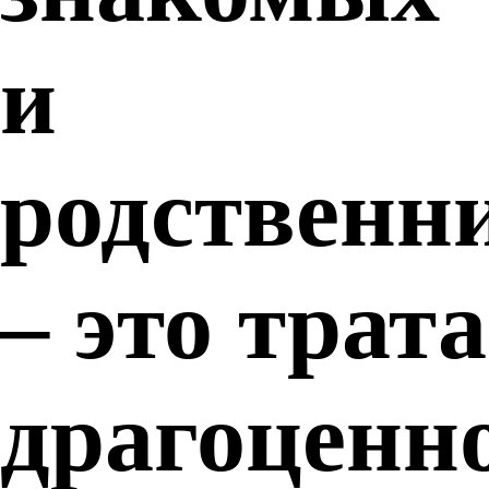
и
родственн
– это трата
драгоценн