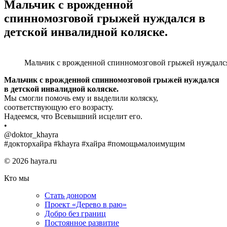
Мальчик с врожденной
спинномозговой грыжей нуждался в
детской инвалидной коляске.
Мальчик с врожденной спинномозговой грыжей нуждался 
Мальчик с врожденной спинномозговой грыжей нуждался
в детской инвалидной коляске.
Мы смогли помочь ему и выделили коляску,
соответствующую его возрасту.
Надеемся, что Всевышний исцелит его.
•
@doktor_khayra
#докторхайра #khayra #хайра #помощьмалоимущим
© 2026 hayra.ru
Кто мы
Стать донором
Проект «Дерево в раю»
Добро без границ
Постоянное развитие