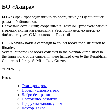
БО «Хайра»
БО «Хайра» проводит акцию по сбору книг для дальнейшей
раздачи библиотекам.
Несколько сотен книг, собранные в Ножай-Юртовском районе
в рамках акции мы передали в Республиканскую детскую
библиотеку им. С.Михалкова г. Грозный.
BO «Khayra» holds a campaign to collect books for distribution to
libraries.
Several hundreds of books collected in the Nozhai-Yurt district in
the framework of the campaign were handed over to the Republican
Children’s Library. S. Mikhalkov Grozny.
© 2026 hayra.ru
Кто мы
Стать донором
Проект «Дерево в раю»
Добро без границ
Постоянное развитие
Продукты малоимущим
Доктор Хайра