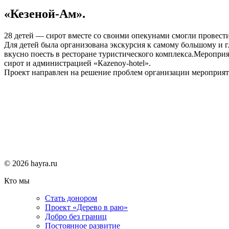
«Кезеной-Ам».
28 детей — сирот вместе со своими опекунами смогли провест
Для детей была организована экскурсия к самому большому и 
вкусно поесть в ресторане туристического комплекса.Меропр
сирот и администрацией «Каzenoy-hotel».
Проект направлен на решение проблем организации мероприятий
© 2026 hayra.ru
Кто мы
Стать донором
Проект «Дерево в раю»
Добро без границ
Постоянное развитие