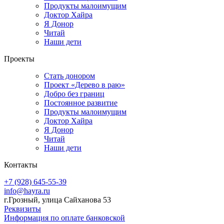
Продукты малоимущим
Доктор Хайра
Я Донор
Читай
Наши дети
Проекты
Стать донором
Проект «Дерево в раю»
Добро без границ
Постоянное развитие
Продукты малоимущим
Доктор Хайра
Я Донор
Читай
Наши дети
Контакты
+7 (928) 645-55-39
info@hayra.ru
г.Грозный, улица Сайханова 53
Реквизиты
Информация по оплате банковской