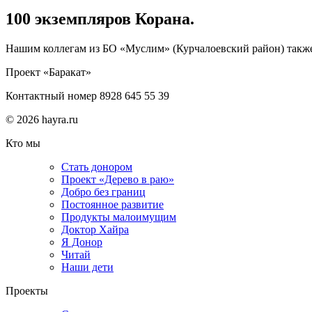
100 экземпляров Корана.
Нашим коллегам из БО «Муслим» (Курчалоевский район) также 
Проект «Баракат»
Контактный номер 8928 645 55 39
© 2026 hayra.ru
Кто мы
Стать донором
Проект «Дерево в раю»
Добро без границ
Постоянное развитие
Продукты малоимущим
Доктор Хайра
Я Донор
Читай
Наши дети
Проекты