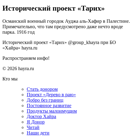
Исторический проект «Тарих»
Османский военный городок Ауджа аль-Хафир в Палестине.
Примечательно, что там предусмотрено даже нечто вроде
парка. 1916 год
Исторический проект «Тарих» @group_khayra при БО
«Хайра» hayra.ru
Распространяем инфо!
© 2026 hayra.ru
Кто мы
Стать донором
Проект «Дерево в раю»
Добро без границ
Постоянное развитие
Продукты малоимущим
Доктор Хайра
Я Донор
Читай
Наши дети