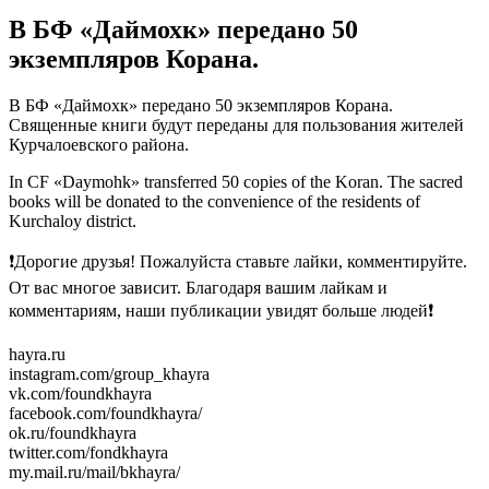
В БФ «Даймохк» передано 50
экземпляров Корана.
В БФ «Даймохк» передано 50 экземпляров Корана.
Священные книги будут переданы для пользования жителей
Курчалоевского района.
In СF «Daymohk» transferred 50 copies of the Koran. The sacred
books will be donated to the convenience of the residents of
Kurchaloy district.
❗Дорогие друзья! Пожалуйста ставьте лайки, комментируйте.
От вас многое зависит. Благодаря вашим лайкам и
комментариям, наши публикации увидят больше людей❗
hayra.ru
instagram.com/group_khayra
vk.com/foundkhayra
facebook.com/foundkhayra/
ok.ru/foundkhayra
twitter.com/fondkhayra
my.mail.ru/mail/bkhayra/