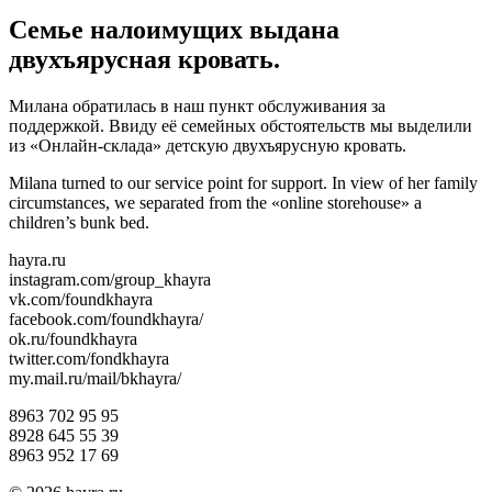
Семье налоимущих выдана
двухъярусная кровать.
Милана обратилась в наш пункт обслуживания за
поддержкой. Ввиду её семейных обстоятельств мы выделили
из «Онлайн-склада» детскую двухъярусную кровать.
Milana turned to our service point for support. In view of her family
circumstances, we separated from the «online storehouse» a
children’s bunk bed.
hayra.ru
instagram.com/group_khayra
vk.com/foundkhayra
facebook.com/foundkhayra/
ok.ru/foundkhayra
twitter.com/fondkhayra
my.mail.ru/mail/bkhayra/
8963 702 95 95
8928 645 55 39
8963 952 17 69