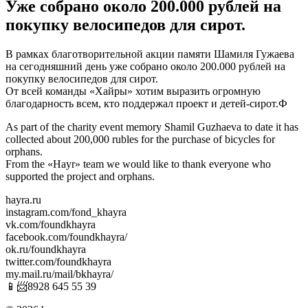
Уже собрано около 200.000 рублей на
покупку велосипедов для сирот.
В рамках благотворительной акции памяти Шамиля Гужаева
на сегодняшний день уже собрано около 200.000 рублей на
покупку велосипедов для сирот.
От всей команды «Хайры» хотим выразить огромную
благодарность всем, кто поддержал проект и детей-сирот.Ф
As part of the charity event memory Shamil Guzhaeva to date it has
collected about 200,000 rubles for the purchase of bicycles for
orphans.
From the «Hayr» team we would like to thank everyone who
supported the project and orphans.
hayra.ru
instagram.com/fond_khayra
vk.com/foundkhayra
facebook.com/foundkhayra/
ok.ru/foundkhayra
twitter.com/foundkhayra
my.mail.ru/mail/bkhayra/
📱📨8928 645 55 39