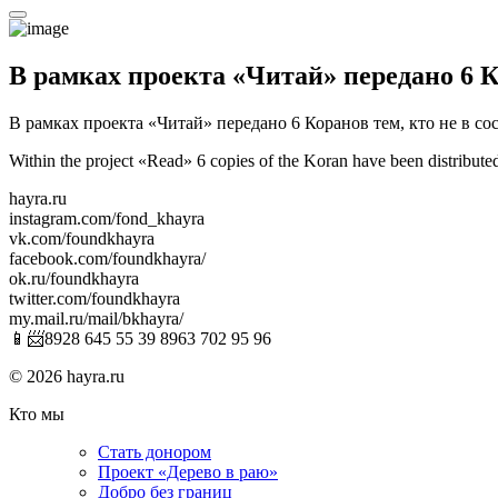
В рамках проекта «Читай» передано 6 
В рамках проекта «Читай» передано 6 Коранов тем, кто не в с
Within the project «Read» 6 copies of the Koran have been distribute
hayra.ru
instagram.com/fond_khayra
vk.com/foundkhayra
facebook.com/foundkhayra/
ok.ru/foundkhayra
twitter.com/foundkhayra
my.mail.ru/mail/bkhayra/
📱📨8928 645 55 39 8963 702 95 96
© 2026 hayra.ru
Кто мы
Стать донором
Проект «Дерево в раю»
Добро без границ