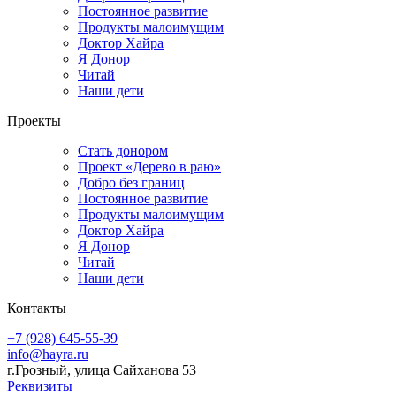
Постоянное развитие
Продукты малоимущим
Доктор Хайра
Я Донор
Читай
Наши дети
Проекты
Стать донором
Проект «Дерево в раю»
Добро без границ
Постоянное развитие
Продукты малоимущим
Доктор Хайра
Я Донор
Читай
Наши дети
Контакты
+7 (928) 645-55-39
info@hayra.ru
г.Грозный, улица Сайханова 53
Реквизиты