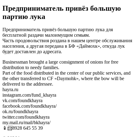
Предприниматель привёз большую
партию лука
Предприниматель привёз большую партию лука для
бесплатной раздачи малоимущим семьям.
Часть продовольствия роздана в нашем центре обслуживания
населения, а другая передана в БФ «Даймохк», откуда лук
будет доставлен до адресата.
Businessman brought a large consignment of onions for free
distribution to needy families.
Part of the food distributed in the center of our public services, and
the other transferred to CF «Daymohk», where the bow will be
delivered to the addressee.
hayra.ru
instagram.com/fund_khayra
vk.com/foundkhayra
facebook.com/foundkhayra/
ok.ru/foundkhayra
twitter.com/foundkhayra
my.mail.ru/mail/bkhayra/
📱📨8928 645 55 39