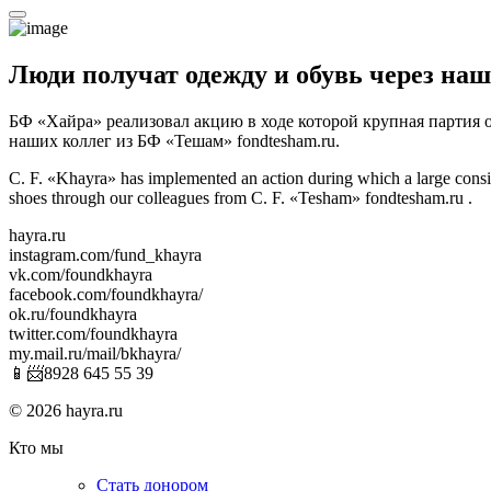
Люди получат одежду и обувь через на
БФ «Хайра» реализовал акцию в ходе которой крупная партия о
наших коллег из БФ «Тешам» fondtesham.ru.
C. F. «Khayra» has implemented an action during which a large consi
shoes through our colleagues from C. F. «Tesham» fondtesham.ru .
hayra.ru
instagram.com/fund_khayra
vk.com/foundkhayra
facebook.com/foundkhayra/
ok.ru/foundkhayra
twitter.com/foundkhayra
my.mail.ru/mail/bkhayra/
📱📨8928 645 55 39
© 2026 hayra.ru
Кто мы
Стать донором