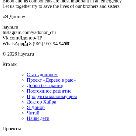
Blood and its components are most important in an emergency.
Let us together try to save the lives of our brothers and sisters.
«Я Донор»
hayra.ru
Instagram.com/yadonor_chr
Vk.com/Ядонор-ЧР
WhatsApp📩 8 (965) 957 94 94☎
© 2026 hayra.ru
Кто мы
Стать донором
Проект «Дерево в раю»
Добро без границ
Постоянное развитие
Продукты малоимущим
Доктор Хайра
Я Донор
Читай
Наши дети
Проекты