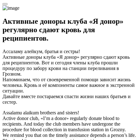
Активные доноры клуба «Я донор»
регулярно сдают кровь для
реципиентов.
Ассаламу алейкум, братья и сестры!
Активные доноры клуба «Я донор» регулярно сдают кровь
для реципиентов. Вот и сегодня члены клуба прошли
процедуру по забору крови на станции переливания в
Грозном.
Напоминаем, что от своевременной помощи зависит жизнь
человека. Кровь и её компоненты самое важное в экстренной
ситуации.
Давайте вместе постараемся спасти жизни наших братьев и
сестер.
Assalamu alaikum brothers and sisters!
Active donor club, «I’m a donor» regularly donate blood to
recipients. And today the club members have undergone the
procedure for blood collection in transfusion station in Grozny.
We remind you that on the timely assistance depends a person’s life.