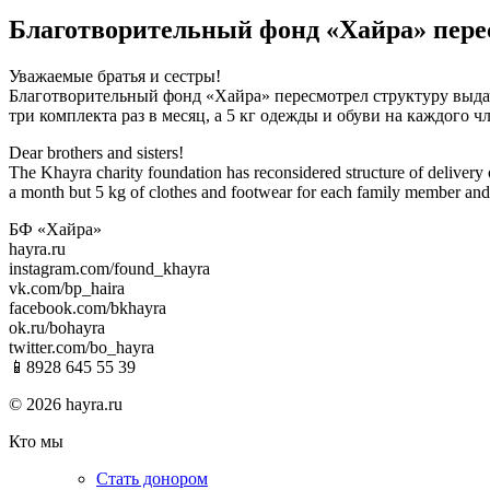
Благотворительный фонд «Хайра» пере
Уважаемые братья и сестры!
Благотворительный фонд «Хайра» пересмотрел структуру выдач
три комплекта раз в месяц, а 5 кг одежды и обуви на каждого 
Dear brothers and sisters!
The Khayra charity foundation has reconsidered structure of delivery o
a month but 5 kg of clothes and footwear for each family member and 
БФ «Хайра»
hayra.ru
instagram.com/found_khayra
vk.com/bp_haira
facebook.com/bkhayra
ok.ru/bohayra
twitter.com/bo_hayra
📱8928 645 55 39
© 2026 hayra.ru
Кто мы
Стать донором