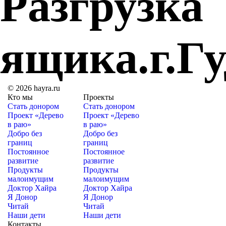
Разгрузка
ящика.г.Г
© 2026 hayra.ru
Кто мы
Проекты
Стать донором
Стать донором
Проект «Дерево
Проект «Дерево
в раю»
в раю»
Добро без
Добро без
границ
границ
Постоянное
Постоянное
развитие
развитие
Продукты
Продукты
малоимущим
малоимущим
Доктор Хайра
Доктор Хайра
Я Донор
Я Донор
Читай
Читай
Наши дети
Наши дети
Контакты