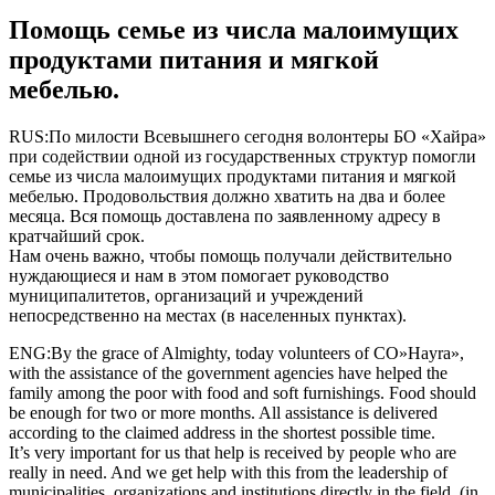
Помощь семье из числа малоимущих
продуктами питания и мягкой
мебелью.
RUS:По милости Всевышнего сегодня волонтеры БО «Хайра»
при содействии одной из государственных структур помогли
семье из числа малоимущих продуктами питания и мягкой
мебелью. Продовольствия должно хватить на два и более
месяца. Вся помощь доставлена по заявленному адресу в
кратчайший срок.
Нам очень важно, чтобы помощь получали действительно
нуждающиеся и нам в этом помогает руководство
муниципалитетов, организаций и учреждений
непосредственно на местах (в населенных пунктах).
ENG:By the grace of Almighty, today volunteers of CO»Hayra»,
with the assistance of the government agencies have helped the
family among the poor with food and soft furnishings. Food should
be enough for two or more months. All assistance is delivered
according to the claimed address in the shortest possible time.
It’s very important for us that help is received by people who are
really in need. And we get help with this from the leadership of
municipalities, organizations and institutions directly in the field. (in