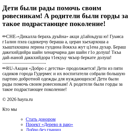
Дети были рады помочь своим
ровесникам! А родители были горды за
такое подрастающее поколение!
✏CHE-«Дикалла берахь дуьйна» акци д1айоьдуш ю! Гуьмса
г1алин пхеа садикерчу бераша а, церан хьехархоша а
хьаштахошна лерина гулдина йоккха жут ц1ена духар. Бераш
дакехийдийра шайн хенарчарна дан шайн г1о долуш! Ткъа
дай-наной даккхийдора т1екуьу чкъор беркате долуш!
—————————-
✏RU-Акция «Добро с детства» продолжается! Дети из пяти
садиков города Гудермес и их воспитатели собрали большую
партию добротной одежды для нуждающихся! Дети были
рады помочь своим ровесникам! А родители были горды за
такое подрастающее поколение!
© 2026 hayra.ru
Кто мы
Стать донором
Проект «Дерево в раю»
Добро без границ