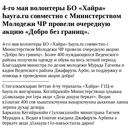
4-го мая волонтеры БО «Хайра»
hayra.ru совместно с Министерством
Молодежи ЧР провели очередную
акцию «Добро без границ».
4-го мая волонтеры БО «Хайра» hayra.ru совместно с
Министерством Молодежи ЧР провели очередную акцию
«Добро без границ». Более 400 нуждающихся Веденского
района получили одежду и обувь на весь летний период.
Благодарим министра по делам молодежи Мурада Тагиева и
кадия Веденского района Джафаруль Арби, за поддержку и
помощь в проведении акции добра!
——————————
Стигалкьекъаран беттан 4-чу терахьехь «Хайра» Г1Ц-н
hayra.ru жигархоша, Кегийрахойн Министерствоца цхьаьна
д1аяьхьира рог1ера акци «Доза доцуш беркат». Ведан
к1оштан 400 сов хьаштахочунна вахархочунна аьхкенан ханна
лерина духар делира.
Баркалла Кегийрахойн г1уллакхахийн министрана Тагиев
Мурадна а, Ведан к1оштан къедана Джафаруль Арбина а
беркате акци д1ахьуш г1о-накъосталла дарна!