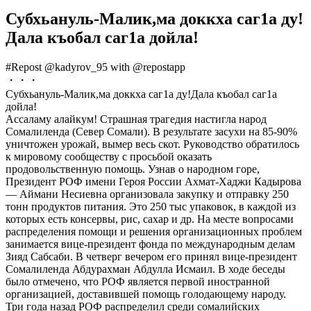
Субхьануль-Малик,ма доккха саг1а ду!
Дала къобал саг1а дойла!
#Repost @kadyrov_95 with @repostapp
・・・
Субхьануль-Малик,ма доккха саг1а ду!Дала къобал саг1а
дойла!
Ассаламу алайкум! Страшная трагедия настигла народ
Сомалиленда (Север Сомали). В результате засухи на 85-90%
уничтожен урожай, вымер весь скот. Руководство обратилось
к мировому сообществу с просьбой оказать
продовольственную помощь. Узнав о народном горе,
Президент РОФ имени Героя России Ахмат-Хаджи Кадырова
— Аймани Несиевна организовала закупку и отправку 250
тонн продуктов питания. Это 250 тыс упаковок, в каждой из
которых есть консервы, рис, сахар и др. На месте вопросами
распределения помощи и решения организационных проблем
занимается вице-президент фонда по международным делам
Зияд Сабсаби. В четверг вечером его принял вице-президент
Сомалиленда Абдурахман Абдулла Исмаил. В ходе беседы
было отмечено, что РОФ является первой иностранной
организацией, доставившей помощь голодающему народу.
Три года назад РОФ распределил среди сомалийских