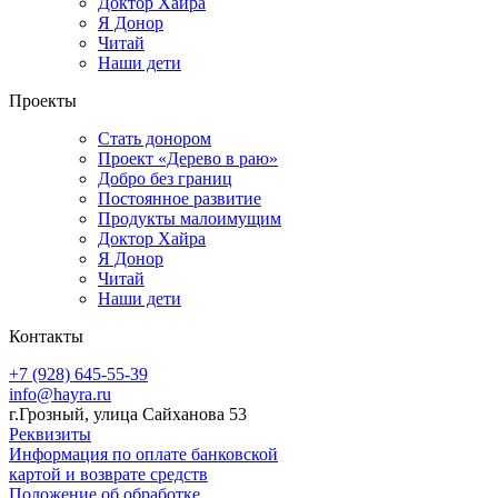
Доктор Хайра
Я Донор
Читай
Наши дети
Проекты
Стать донором
Проект «Дерево в раю»
Добро без границ
Постоянное развитие
Продукты малоимущим
Доктор Хайра
Я Донор
Читай
Наши дети
Контакты
+7 (928) 645-55-39
info@hayra.ru
г.Грозный, улица Сайханова 53
Реквизиты
Информация по оплате банковской
картой и возврате средств
Положение об обработке