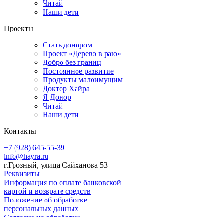
Читай
Наши дети
Проекты
Стать донором
Проект «Дерево в раю»
Добро без границ
Постоянное развитие
Продукты малоимущим
Доктор Хайра
Я Донор
Читай
Наши дети
Контакты
+7 (928) 645-55-39
info@hayra.ru
г.Грозный, улица Сайханова 53
Реквизиты
Информация по оплате банковской
картой и возврате средств
Положение об обработке
персональных данных