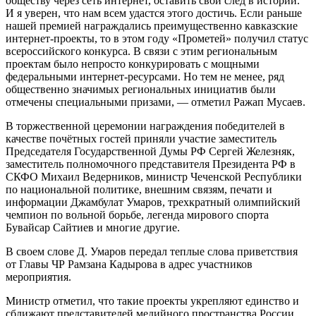
обществу через сеть интернет, оставить свой след в истории.
И я уверен, что нам всем удастся этого достичь. Если раньше
нашей премией награждались преимущественно кавказские
интернет-проекты, то в этом году «Прометей» получил статус
всероссийского конкурса. В связи с этим региональным
проектам было непросто конкурировать с мощными
федеральными интернет-ресурсами. Но тем не менее, ряд
общественно значимых региональных инициатив были
отмечены специальными призами, — отметил Ражап Мусаев.
В торжественной церемонии награждения победителей в
качестве почётных гостей приняли участие заместитель
Председателя Государственной Думы РФ Сергей Железняк,
заместитель полномочного представителя Президента РФ в
СКФО Михаил Ведерников, министр Чеченской Республики
по национальной политике, внешним связям, печати и
информации Джамбулат Умаров, трехкратный олимпийский
чемпион по вольной борьбе, легенда мирового спорта
Бувайсар Сайтиев и многие другие.
В своем слове Д. Умаров передал теплые слова приветствия
от Главы ЧР Рамзана Кадырова в адрес участников
мероприятия.
Министр отметил, что такие проекты укрепляют единство и
сближают представителей медийного пространства России.